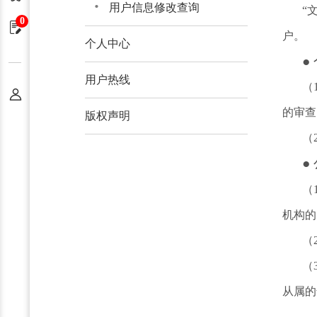
用户信息修改查询
“
0
申请单
户。
个人中心
●
用户热线
（
个人中心
的审查
版权声明
（
●
（
机构的
（
（
从属的