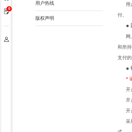
用户热线
用
0
申请单
付。
版权声明
●
网
个人中心
和所持
支付的
●
*
开
开
开户
采
式。